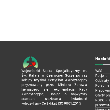
Na skró
Wojewódzki Szpital Specjalistyczny im.
WSS
Św. Rafała w Czerwonej Górze po raz
Pacjent
kolejny uzyskał Certyfikat Akredytacyjny
Oddziały
przyznawany przez Ministra Zdrowia
Poradnie
kierującego się rekomendacją Rady
Pracowni
Akredytacyjnej. Dbając o najwyższy
Oferty pr
standard udzielania świadczeń
RODO – i
wdrożyliśmy Certyfikat ISO 9001:2015
przetwar
Mapa str