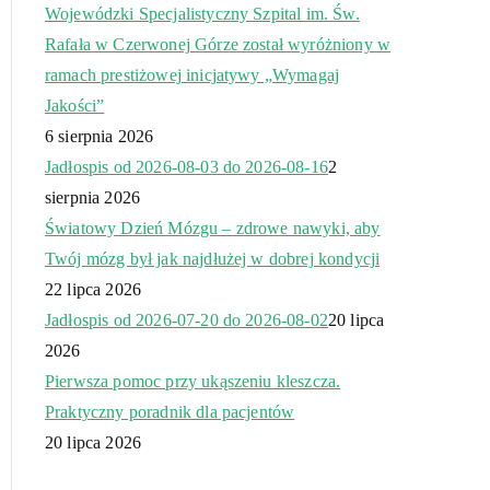
Wojewódzki Specjalistyczny Szpital im. Św.
Rafała w Czerwonej Górze został wyróżniony w
ramach prestiżowej inicjatywy „Wymagaj
Jakości”
6 sierpnia 2026
Jadłospis od 2026-08-03 do 2026-08-16
2
sierpnia 2026
Światowy Dzień Mózgu – zdrowe nawyki, aby
Twój mózg był jak najdłużej w dobrej kondycji
22 lipca 2026
Jadłospis od 2026-07-20 do 2026-08-02
20 lipca
2026
Pierwsza pomoc przy ukąszeniu kleszcza.
Praktyczny poradnik dla pacjentów
20 lipca 2026