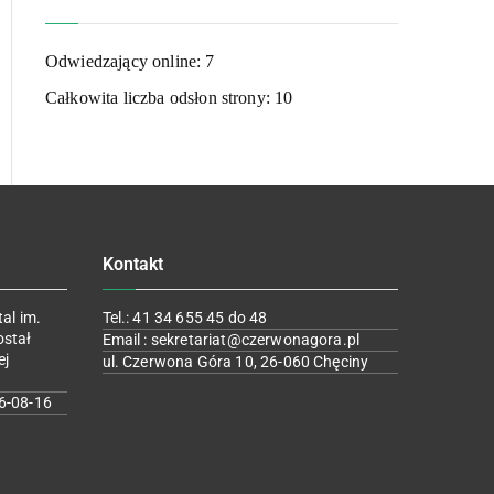
Odwiedzający online:
7
Całkowita liczba odsłon strony:
10
Kontakt
al im.
Tel.: 41 34 655 45 do 48
ostał
Email : sekretariat@czerwonagora.pl
ej
ul. Czerwona Góra 10, 26-060 Chęciny
6-08-16