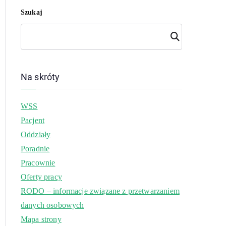
Szukaj
Szuk
aj
Na skróty
WSS
Pacjent
Oddziały
Poradnie
Pracownie
Oferty pracy
RODO – informacje związane z przetwarzaniem
danych osobowych
Mapa strony