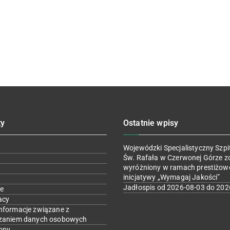
ty
Ostatnie wpisy
Wojewódzki Specjalistyczny Szpit
Św. Rafała w Czerwonej Górze z
wyróżniony w ramach prestiżow
inicjatywy „Wymagaj Jakości”
Jadłospis od 2026-08-03 do 202
e
acy
nformacje związane z
zaniem danych osobowych
ony