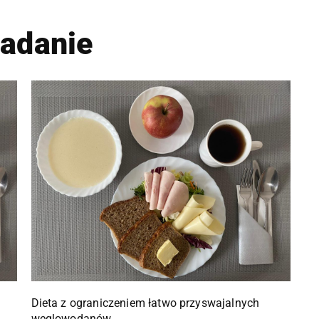
iadanie
Dieta z ograniczeniem łatwo przyswajalnych
węglowodanów