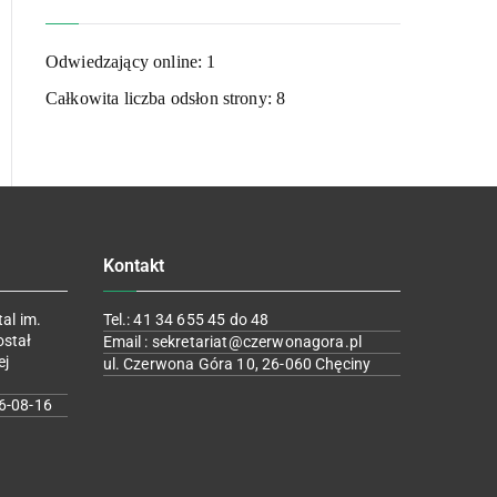
Odwiedzający online:
1
Całkowita liczba odsłon strony:
8
Kontakt
al im.
Tel.: 41 34 655 45 do 48
ostał
Email : sekretariat@czerwonagora.pl
ej
ul. Czerwona Góra 10, 26-060 Chęciny
6-08-16