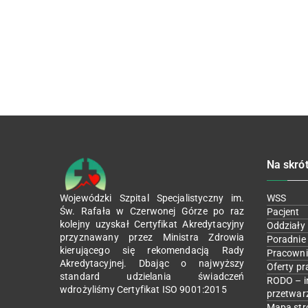
Na skró
Wojewódzki Szpital Specjalistyczny im.
WSS
Św. Rafała w Czerwonej Górze po raz
Pacjent
kolejny uzyskał Certyfikat Akredytacyjny
Oddziały
przyznawany przez Ministra Zdrowia
Poradnie
kierującego się rekomendacją Rady
Pracowni
Akredytacyjnej. Dbając o najwyższy
Oferty pr
standard udzielania świadczeń
RODO – i
wdrożyliśmy Certyfikat ISO 9001:2015
przetwar
Mapa str