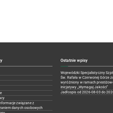
ty
Ostatnie wpisy
Wojewódzki Specjalistyczny Szpit
Św. Rafała w Czerwonej Górze z
wyróżniony w ramach prestiżow
inicjatywy „Wymagaj Jakości”
Jadłospis od 2026-08-03 do 202
e
acy
nformacje związane z
zaniem danych osobowych
ony