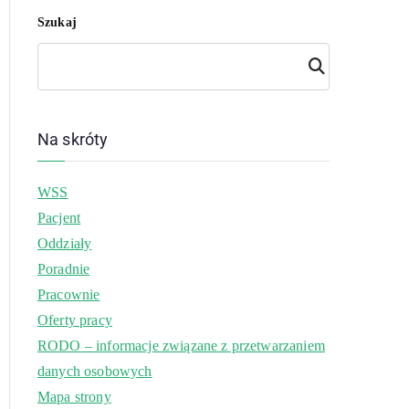
Szukaj
Szuk
aj
Na skróty
WSS
Pacjent
Oddziały
Poradnie
Pracownie
Oferty pracy
RODO – informacje związane z przetwarzaniem
danych osobowych
Mapa strony