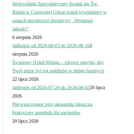
Wojewódzki Specjalistyczny Szpital im. Św.
Rafała w Czerwonej Górze został wyróżniony w
ramach prestiżowej inicjatywy „Wymagaj
Jakości”
6 sierpnia 2026
Jadłospis od 2026-08-03 do 2026-08-16
2
sierpnia 2026
Światowy Dzień Mózgu – zdrowe nawyki, aby
Twój mózg był jak najdłużej w dobrej kondycji
22 lipca 2026
Jadłospis od 2026-07-20 do 2026-08-02
20 lipca
2026
Pierwsza pomoc przy ukąszeniu kleszcza.
Praktyczny poradnik dla pacjentów
20 lipca 2026