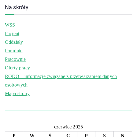
Na skróty
WSS
Pacjent
Oddziały
Poradnie
Pracownie
Oferty pracy
RODO – informacje związane z przetwarzaniem danych
osobowych
Mapa strony
czerwiec 2025
P
W
Ś
C
P
S
N