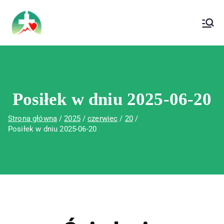
treści
Wojewódzki Szpital Specjalistyczny im. Św.
Wojewódzki Szpital Specjalistyczny im.
Rafała w Czerwonej Górze
Św. Rafała w Czerwonej Górze
Posiłek w dniu 2025-06-20
Strona główna
2025
czerwiec
20
Posiłek w dniu 2025-06-20