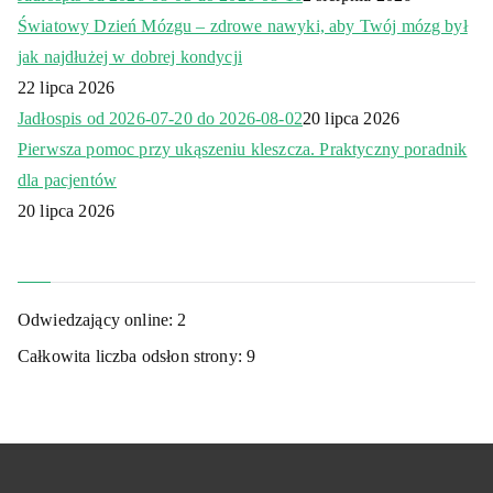
Światowy Dzień Mózgu – zdrowe nawyki, aby Twój mózg był
jak najdłużej w dobrej kondycji
22 lipca 2026
Jadłospis od 2026-07-20 do 2026-08-02
20 lipca 2026
Pierwsza pomoc przy ukąszeniu kleszcza. Praktyczny poradnik
dla pacjentów
20 lipca 2026
Odwiedzający online:
2
Całkowita liczba odsłon strony:
9