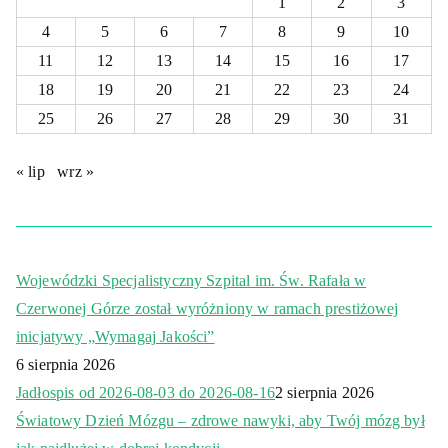
1
2
3
4
5
6
7
8
9
10
11
12
13
14
15
16
17
18
19
20
21
22
23
24
25
26
27
28
29
30
31
« lip
wrz »
Wojewódzki Specjalistyczny Szpital im. Św. Rafała w
Czerwonej Górze został wyróżniony w ramach prestiżowej
inicjatywy „Wymagaj Jakości”
6 sierpnia 2026
Jadłospis od 2026-08-03 do 2026-08-16
2 sierpnia 2026
Światowy Dzień Mózgu – zdrowe nawyki, aby Twój mózg był