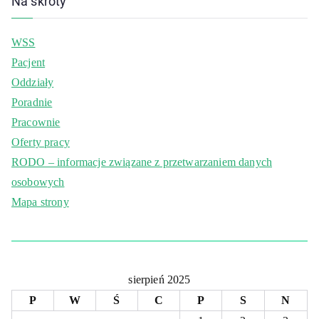
Na skróty
WSS
Pacjent
Oddziały
Poradnie
Pracownie
Oferty pracy
RODO – informacje związane z przetwarzaniem danych
osobowych
Mapa strony
sierpień 2025
P
W
Ś
C
P
S
N