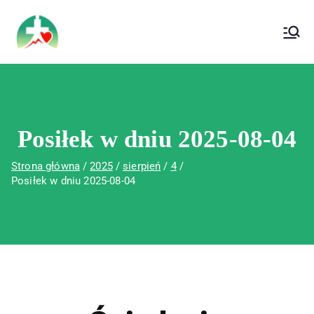
treści
Wojewódzki Szpital Specjalistyczny im. Św.
Wojewódzki Szpital Specjalistyczny im.
Rafała w Czerwonej Górze
Św. Rafała w Czerwonej Górze
Posiłek w dniu 2025-08-04
Strona główna
2025
sierpień
4
Posiłek w dniu 2025-08-04