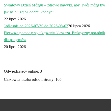
Światowy Dzień Mózgu – zdrowe nawyki, aby Twój mózg był
jak najdłużej w dobrej kondycji
22 lipca 2026
Jadłospis od 2026-07-20 do 2026-08-02
20 lipca 2026
Pierwsza pomoc przy ukąszeniu kleszcza. Praktyczny poradnik
dla pacjentów
20 lipca 2026
Odwiedzający online:
3
Całkowita liczba odsłon strony:
105