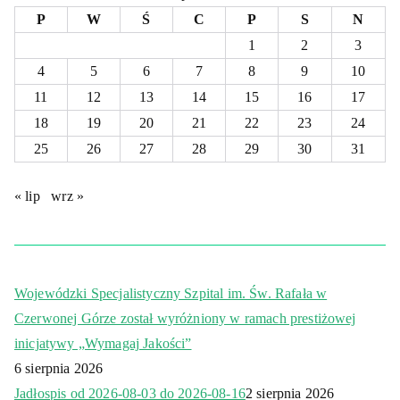
P
W
Ś
C
P
S
N
1
2
3
4
5
6
7
8
9
10
11
12
13
14
15
16
17
18
19
20
21
22
23
24
25
26
27
28
29
30
31
« lip
wrz »
Wojewódzki Specjalistyczny Szpital im. Św. Rafała w
Czerwonej Górze został wyróżniony w ramach prestiżowej
inicjatywy „Wymagaj Jakości”
6 sierpnia 2026
Jadłospis od 2026-08-03 do 2026-08-16
2 sierpnia 2026