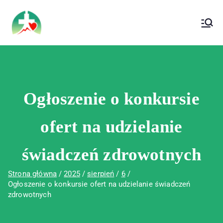
treści
Wojewódzki Szpital Specjalistyczny im. Św.
Wojewódzki Szpital Specjalistyczny im.
Rafała w Czerwonej Górze
Św. Rafała w Czerwonej Górze
Ogłoszenie o konkursie
ofert na udzielanie
świadczeń zdrowotnych
Strona główna
2025
sierpień
6
Ogłoszenie o konkursie ofert na udzielanie świadczeń
zdrowotnych