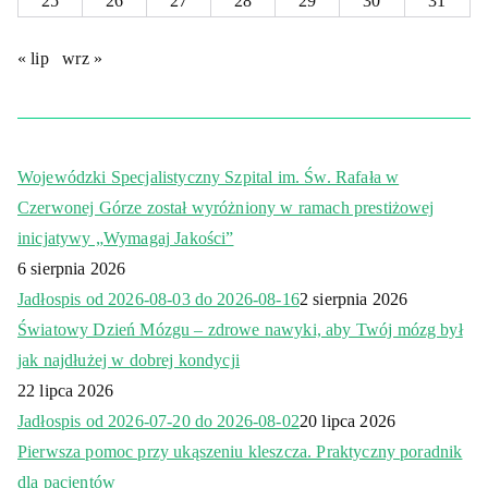
25
26
27
28
29
30
31
« lip
wrz »
Wojewódzki Specjalistyczny Szpital im. Św. Rafała w
Czerwonej Górze został wyróżniony w ramach prestiżowej
inicjatywy „Wymagaj Jakości”
6 sierpnia 2026
Jadłospis od 2026-08-03 do 2026-08-16
2 sierpnia 2026
Światowy Dzień Mózgu – zdrowe nawyki, aby Twój mózg był
jak najdłużej w dobrej kondycji
22 lipca 2026
Jadłospis od 2026-07-20 do 2026-08-02
20 lipca 2026
Pierwsza pomoc przy ukąszeniu kleszcza. Praktyczny poradnik
dla pacjentów