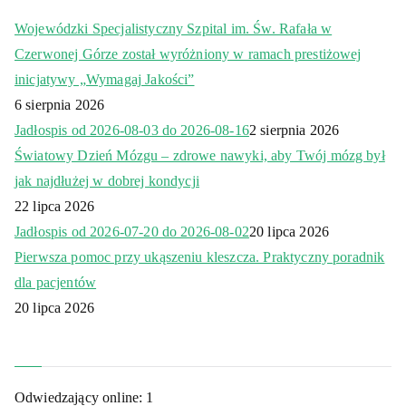
Wojewódzki Specjalistyczny Szpital im. Św. Rafała w
Czerwonej Górze został wyróżniony w ramach prestiżowej
inicjatywy „Wymagaj Jakości”
6 sierpnia 2026
Jadłospis od 2026-08-03 do 2026-08-16
2 sierpnia 2026
Światowy Dzień Mózgu – zdrowe nawyki, aby Twój mózg był
jak najdłużej w dobrej kondycji
22 lipca 2026
Jadłospis od 2026-07-20 do 2026-08-02
20 lipca 2026
Pierwsza pomoc przy ukąszeniu kleszcza. Praktyczny poradnik
dla pacjentów
20 lipca 2026
Odwiedzający online:
1