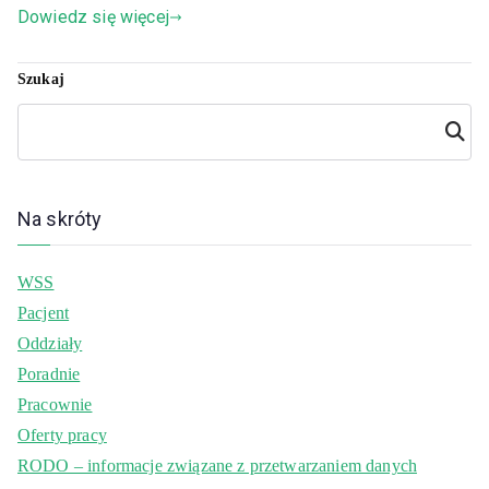
Dowiedz się więcej
Szukaj
Szuka
j
Na skróty
WSS
Pacjent
Oddziały
Poradnie
Pracownie
Oferty pracy
RODO – informacje związane z przetwarzaniem danych