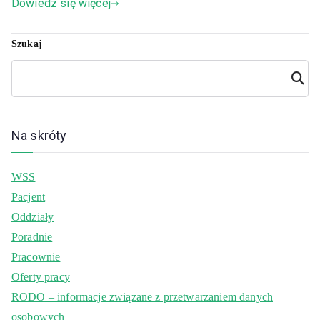
Dowiedz się więcej
Szukaj
Szuka
j
Na skróty
WSS
Pacjent
Oddziały
Poradnie
Pracownie
Oferty pracy
RODO – informacje związane z przetwarzaniem danych
osobowych