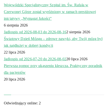
Wojewódzki Specjalistyczny Szpital im. Św. Rafała w
Czerwonej Górze został wyróżniony w ramach prestiżowej
inicjatywy „Wymagaj Jakości”
6 sierpnia 2026
Jadłospis od 2026-08-03 do 2026-08-16
2 sierpnia 2026
Światowy Dzień Mózgu – zdrowe nawyki, aby Twój mózg był
jak najdłużej w dobrej kondycji
22 lipca 2026
Jadłospis od 2026-07-20 do 2026-08-02
20 lipca 2026
Pierwsza pomoc przy ukąszeniu kleszcza. Praktyczny poradnik
dla pacjentów
20 lipca 2026
Odwiedzający online:
2