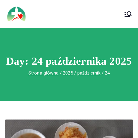
treści
Wojewódzki Szpital Specjalistyczny im. Św.
Wojewódzki Szpital Specjalistyczny im.
Rafała w Czerwonej Górze
Św. Rafała w Czerwonej Górze
Day:
24 października 2025
Strona główna
2025
październik
24