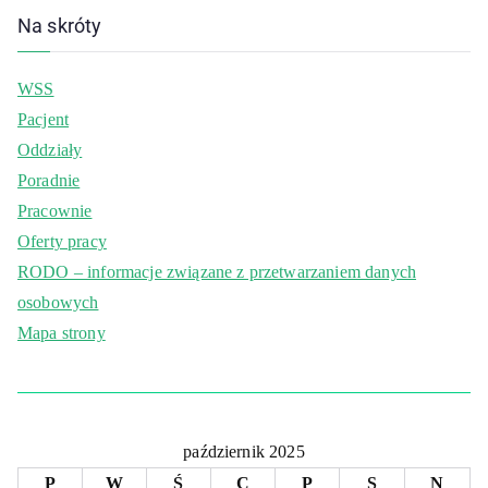
Na skróty
WSS
Pacjent
Oddziały
Poradnie
Pracownie
Oferty pracy
RODO – informacje związane z przetwarzaniem danych
osobowych
Mapa strony
październik 2025
P
W
Ś
C
P
S
N