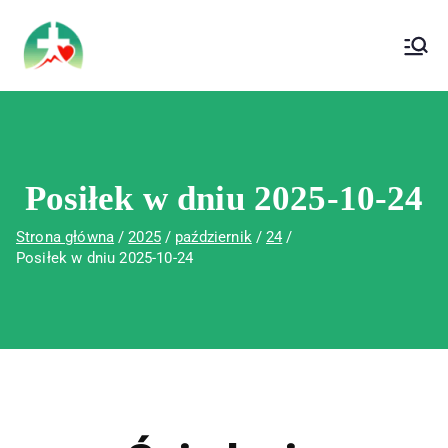
treści
Wojewódzki Szpital Specjalistyczny im. Św.
Wojewódzki Szpital Specjalistyczny im.
Rafała w Czerwonej Górze
Św. Rafała w Czerwonej Górze
Posiłek w dniu 2025-10-24
Strona główna
2025
październik
24
Posiłek w dniu 2025-10-24