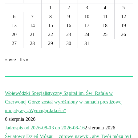
1
2
3
4
5
6
7
8
9
10
11
12
13
14
15
16
17
18
19
20
21
22
23
24
25
26
27
28
29
30
31
« wrz
lis »
Wojewódzki Specjalistyczny Szpital im. Św. Rafała w
Czerwonej Górze został wyróżniony w ramach prestiżowej
inicjatywy „Wymagaj Jakości”
6 sierpnia 2026
Jadłospis od 2026-08-03 do 2026-08-16
2 sierpnia 2026
Światowy Dzień Mózgu – zdrowe nawyki, aby Twój mózg był