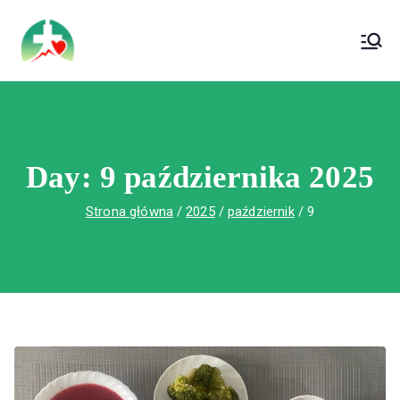
treści
Wojewódzki Szpital Specjalistyczny im. Św.
Wojewódzki Szpital Specjalistyczny im.
Rafała w Czerwonej Górze
Św. Rafała w Czerwonej Górze
Day:
9 października 2025
Strona główna
2025
październik
9