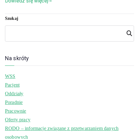
Dowiedz się więcej
Szukaj
Szuka
j
Na skróty
WSS
Pacjent
Oddziały
Poradnie
Pracownie
Oferty pracy
RODO – informacje związane z przetwarzaniem danych
osobowych