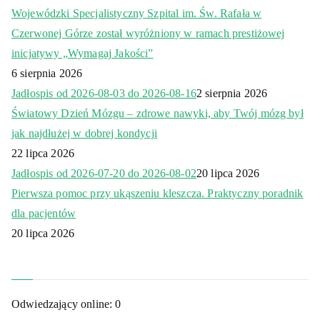
Wojewódzki Specjalistyczny Szpital im. Św. Rafała w
Czerwonej Górze został wyróżniony w ramach prestiżowej
inicjatywy „Wymagaj Jakości”
6 sierpnia 2026
Jadłospis od 2026-08-03 do 2026-08-16
2 sierpnia 2026
Światowy Dzień Mózgu – zdrowe nawyki, aby Twój mózg był
jak najdłużej w dobrej kondycji
22 lipca 2026
Jadłospis od 2026-07-20 do 2026-08-02
20 lipca 2026
Pierwsza pomoc przy ukąszeniu kleszcza. Praktyczny poradnik
dla pacjentów
20 lipca 2026
Odwiedzający online:
0