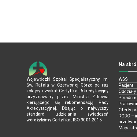
Na skró
Wojewódzki Szpital Specjalistyczny im.
WSS
Św. Rafała w Czerwonej Górze po raz
Pacjent
kolejny uzyskał Certyfikat Akredytacyjny
Oddziały
przyznawany przez Ministra Zdrowia
Poradnie
kierującego się rekomendacją Rady
Pracown
Akredytacyjnej. Dbając o najwyższy
Oferty p
standard udzielania świadczeń
RODO – i
wdrożyliśmy Certyfikat ISO 9001:2015
przetwa
Mapa str