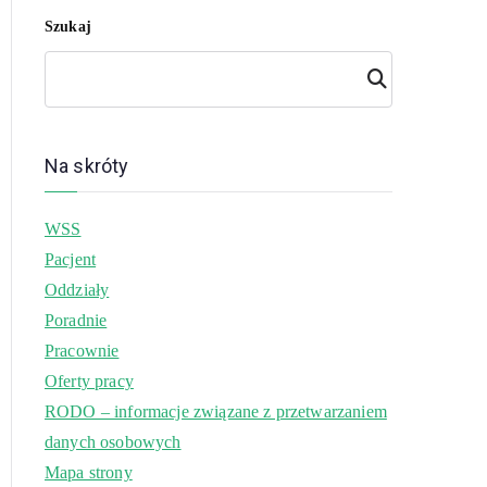
Szukaj
Szuk
aj
Na skróty
WSS
Pacjent
Oddziały
Poradnie
Pracownie
Oferty pracy
RODO – informacje związane z przetwarzaniem
danych osobowych
Mapa strony