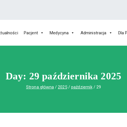
tualności
Pacjent
Medycyna
Administracja
Dla 
 Św. Rafała w Czerwonej Górze
ny im. Św. Rafała w Czerwonej Górze
Day:
29 października 2025
Strona główna
2025
październik
29