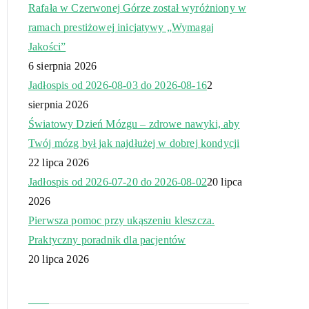
Rafała w Czerwonej Górze został wyróżniony w
ramach prestiżowej inicjatywy „Wymagaj
Jakości”
6 sierpnia 2026
Jadłospis od 2026-08-03 do 2026-08-16
2
sierpnia 2026
Światowy Dzień Mózgu – zdrowe nawyki, aby
Twój mózg był jak najdłużej w dobrej kondycji
22 lipca 2026
Jadłospis od 2026-07-20 do 2026-08-02
20 lipca
2026
Pierwsza pomoc przy ukąszeniu kleszcza.
Praktyczny poradnik dla pacjentów
20 lipca 2026