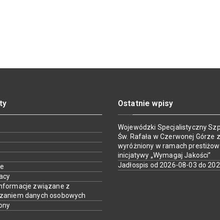
ty
Ostatnie wpisy
Wojewódzki Specjalistyczny Szpi
Św. Rafała w Czerwonej Górze z
wyróżniony w ramach prestiżow
inicjatywy „Wymagaj Jakości”
Jadłospis od 2026-08-03 do 20
ie
racy
nformacje związane z
rzaniem danych osobowych
ony