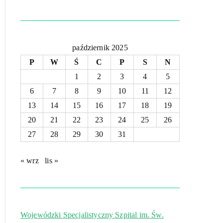
październik 2025
P
W
Ś
C
P
S
N
1
2
3
4
5
6
7
8
9
10
11
12
13
14
15
16
17
18
19
20
21
22
23
24
25
26
27
28
29
30
31
« wrz
lis »
Wojewódzki Specjalistyczny Szpital im. Św.