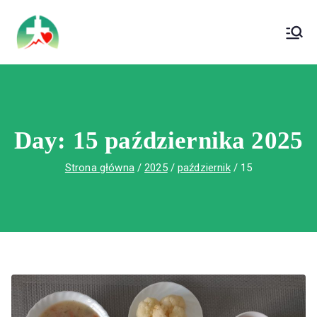
treści
Wojewódzki Szpital Specjalistyczny im. Św.
Wojewódzki Szpital Specjalistyczny im.
Rafała w Czerwonej Górze
Św. Rafała w Czerwonej Górze
Day:
15 października 2025
Strona główna
2025
październik
15