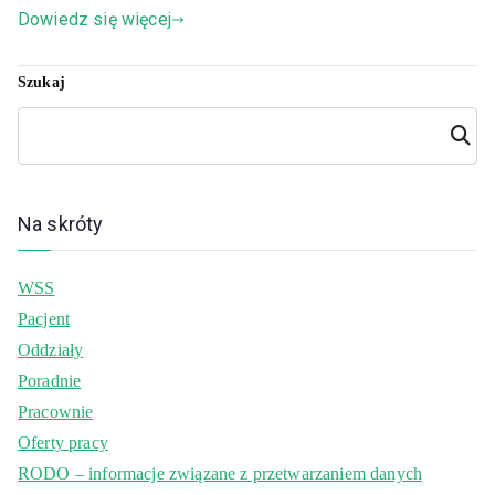
Dowiedz się więcej
Szukaj
Szuka
j
Na skróty
WSS
Pacjent
Oddziały
Poradnie
Pracownie
Oferty pracy
RODO – informacje związane z przetwarzaniem danych