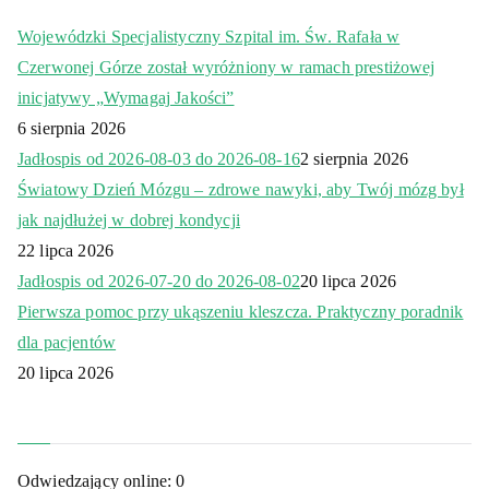
Wojewódzki Specjalistyczny Szpital im. Św. Rafała w
Czerwonej Górze został wyróżniony w ramach prestiżowej
inicjatywy „Wymagaj Jakości”
6 sierpnia 2026
Jadłospis od 2026-08-03 do 2026-08-16
2 sierpnia 2026
Światowy Dzień Mózgu – zdrowe nawyki, aby Twój mózg był
jak najdłużej w dobrej kondycji
22 lipca 2026
Jadłospis od 2026-07-20 do 2026-08-02
20 lipca 2026
Pierwsza pomoc przy ukąszeniu kleszcza. Praktyczny poradnik
dla pacjentów
20 lipca 2026
Odwiedzający online:
0