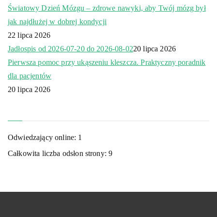
Światowy Dzień Mózgu – zdrowe nawyki, aby Twój mózg był
jak najdłużej w dobrej kondycji
22 lipca 2026
Jadłospis od 2026-07-20 do 2026-08-02
20 lipca 2026
Pierwsza pomoc przy ukąszeniu kleszcza. Praktyczny poradnik
dla pacjentów
20 lipca 2026
Odwiedzający online:
1
Całkowita liczba odsłon strony:
9