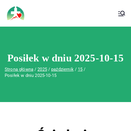
treści
Wojewódzki Szpital Specjalistyczny im. Św.
Wojewódzki Szpital Specjalistyczny im.
Rafała w Czerwonej Górze
Św. Rafała w Czerwonej Górze
Posiłek w dniu 2025-10-15
Strona główna
2025
październik
15
Posiłek w dniu 2025-10-15