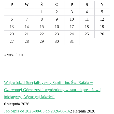
P
W
Ś
C
P
S
N
1
2
3
4
5
6
7
8
9
10
11
12
13
14
15
16
17
18
19
20
21
22
23
24
25
26
27
28
29
30
31
« wrz
lis »
Wojewódzki Specjalistyczny Szpital im. Św. Rafała w
Czerwonej Górze został wyróżniony w ramach prestiżowej
inicjatywy „Wymagaj Jakości”
6 sierpnia 2026
Jadłospis od 2026-08-03 do 2026-08-16
2 sierpnia 2026