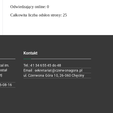
Odwiedzający online:
0
Całkowita liczba odsłon strony:
25
Kontakt
al im.
Tel.: 41 34 655 45 do 48
ostał
Email : sekretariat@czerwonagora.pl
ej
ul. Czerwona Góra 10, 26-060 Chęciny
6-08-16