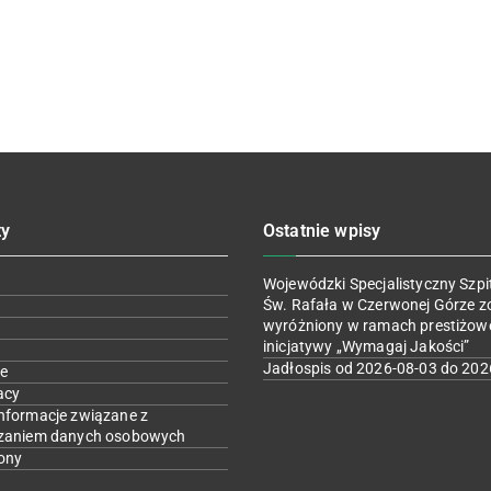
ty
Ostatnie wpisy
Wojewódzki Specjalistyczny Szpit
Św. Rafała w Czerwonej Górze z
wyróżniony w ramach prestiżow
inicjatywy „Wymagaj Jakości”
Jadłospis od 2026-08-03 do 202
e
acy
nformacje związane z
zaniem danych osobowych
ony