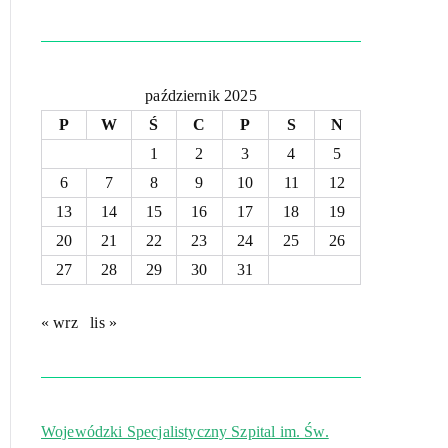
październik 2025
P
W
Ś
C
P
S
N
1
2
3
4
5
6
7
8
9
10
11
12
13
14
15
16
17
18
19
20
21
22
23
24
25
26
27
28
29
30
31
« wrz
lis »
Wojewódzki Specjalistyczny Szpital im. Św.