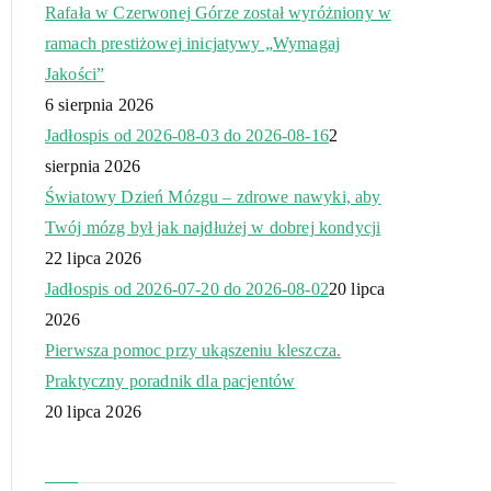
Rafała w Czerwonej Górze został wyróżniony w
ramach prestiżowej inicjatywy „Wymagaj
Jakości”
6 sierpnia 2026
Jadłospis od 2026-08-03 do 2026-08-16
2
sierpnia 2026
Światowy Dzień Mózgu – zdrowe nawyki, aby
Twój mózg był jak najdłużej w dobrej kondycji
22 lipca 2026
Jadłospis od 2026-07-20 do 2026-08-02
20 lipca
2026
Pierwsza pomoc przy ukąszeniu kleszcza.
Praktyczny poradnik dla pacjentów
20 lipca 2026