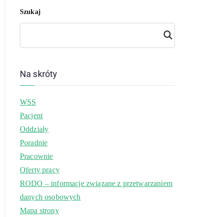
Szukaj
Szuk
aj
Na skróty
WSS
Pacjent
Oddziały
Poradnie
Pracownie
Oferty pracy
RODO – informacje związane z przetwarzaniem
danych osobowych
Mapa strony