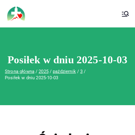
treści
Wojewódzki Szpital Specjalistyczny im. Św.
Wojewódzki Szpital Specjalistyczny im.
Rafała w Czerwonej Górze
Św. Rafała w Czerwonej Górze
Posiłek w dniu 2025-10-03
Strona główna
2025
październik
3
Posiłek w dniu 2025-10-03