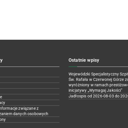
ty
Ostatnie wpisy
Wojewódzki Specjalistyczny Szpit
Św. Rafała w Czerwonej Górze z
wyróżniony w ramach prestiżow
inicjatywy „Wymagaj Jakości”
Jadłospis od 2026-08-03 do 202
e
acy
nformacje związane z
zaniem danych osobowych
ony