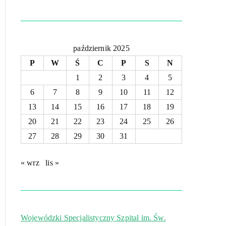
październik 2025
P
W
Ś
C
P
S
N
1
2
3
4
5
6
7
8
9
10
11
12
13
14
15
16
17
18
19
20
21
22
23
24
25
26
27
28
29
30
31
« wrz
lis »
Wojewódzki Specjalistyczny Szpital im. Św.