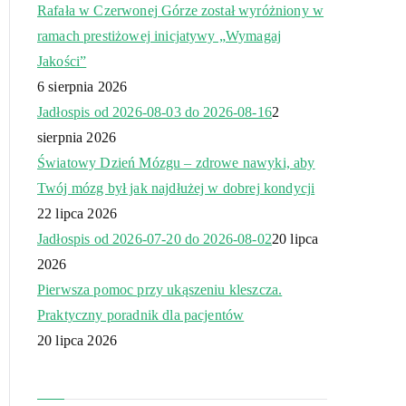
Rafała w Czerwonej Górze został wyróżniony w
ramach prestiżowej inicjatywy „Wymagaj
Jakości”
6 sierpnia 2026
Jadłospis od 2026-08-03 do 2026-08-16
2
sierpnia 2026
Światowy Dzień Mózgu – zdrowe nawyki, aby
Twój mózg był jak najdłużej w dobrej kondycji
22 lipca 2026
Jadłospis od 2026-07-20 do 2026-08-02
20 lipca
2026
Pierwsza pomoc przy ukąszeniu kleszcza.
Praktyczny poradnik dla pacjentów
20 lipca 2026