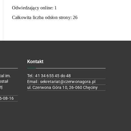
Odwiedzający online:
1
Całkowita liczba odsłon strony:
26
Kontakt
al im.
Tel.: 41 34 655 45 do 48
ostał
Email : sekretariat@czerwonagora.pl
ej
ul. Czerwona Góra 10, 26-060 Chęciny
6-08-16