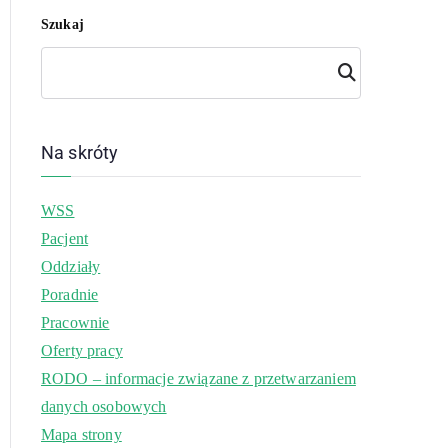
Szukaj
Szuk
aj
Na skróty
WSS
Pacjent
Oddziały
Poradnie
Pracownie
Oferty pracy
RODO – informacje związane z przetwarzaniem
danych osobowych
Mapa strony