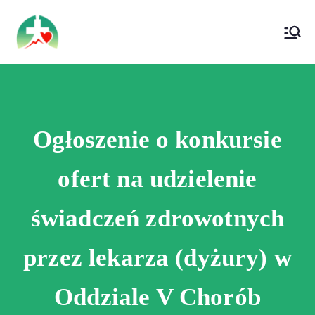
treści
Wojewódzki Szpital Specjalistyczny im. Św.
Wojewódzki Szpital Specjalistyczny im.
Rafała w Czerwonej Górze
Św. Rafała w Czerwonej Górze
Ogłoszenie o konkursie
ofert na udzielenie
świadczeń zdrowotnych
przez lekarza (dyżury) w
Oddziale V Chorób