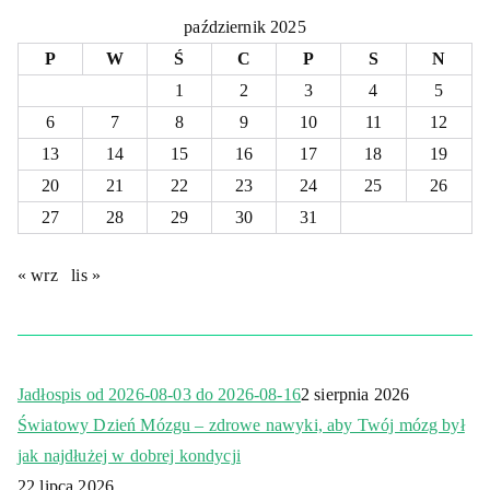
październik 2025
P
W
Ś
C
P
S
N
1
2
3
4
5
6
7
8
9
10
11
12
13
14
15
16
17
18
19
20
21
22
23
24
25
26
27
28
29
30
31
« wrz
lis »
Jadłospis od 2026-08-03 do 2026-08-16
2 sierpnia 2026
Światowy Dzień Mózgu – zdrowe nawyki, aby Twój mózg był
jak najdłużej w dobrej kondycji
22 lipca 2026