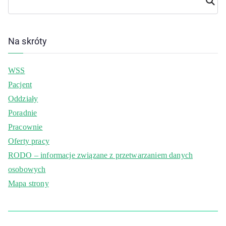
j
Na skróty
WSS
Pacjent
Oddziały
Poradnie
Pracownie
Oferty pracy
RODO – informacje związane z przetwarzaniem danych
osobowych
Mapa strony