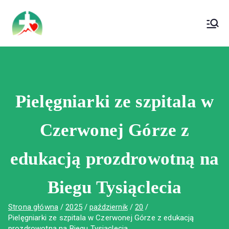
treści
Wojewódzki Szpital Specjalistyczny im. Św.
Wojewódzki Szpital Specjalistyczny im.
Rafała w Czerwonej Górze
Św. Rafała w Czerwonej Górze
Pielęgniarki ze szpitala w
Czerwonej Górze z
edukacją prozdrowotną na
Biegu Tysiąclecia
Strona główna
2025
październik
20
Pielęgniarki ze szpitala w Czerwonej Górze z edukacją
prozdrowotną na Biegu Tysiąclecia