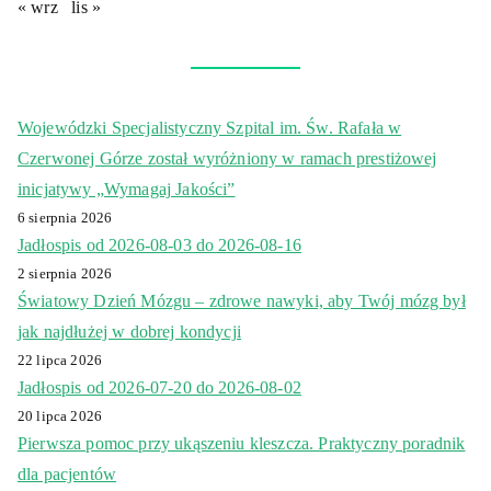
« wrz
lis »
Wojewódzki Specjalistyczny Szpital im. Św. Rafała w
Czerwonej Górze został wyróżniony w ramach prestiżowej
inicjatywy „Wymagaj Jakości”
6 sierpnia 2026
Jadłospis od 2026-08-03 do 2026-08-16
2 sierpnia 2026
Światowy Dzień Mózgu – zdrowe nawyki, aby Twój mózg był
jak najdłużej w dobrej kondycji
22 lipca 2026
Jadłospis od 2026-07-20 do 2026-08-02
20 lipca 2026
Pierwsza pomoc przy ukąszeniu kleszcza. Praktyczny poradnik
dla pacjentów